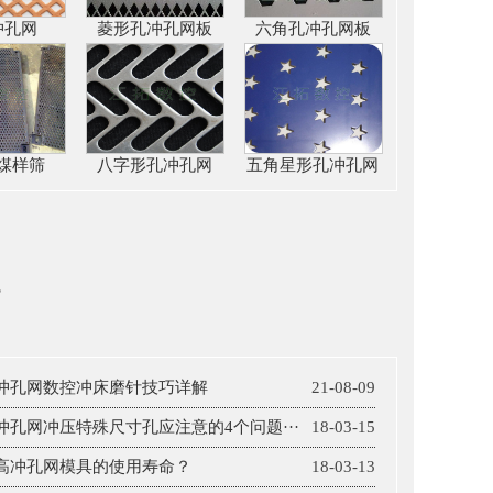
冲孔网
菱形孔冲孔网板
六角孔冲孔网板
煤样筛
八字形孔冲孔网
五角星形孔冲孔网
s
冲孔网数控冲床磨针技巧详解
21-08-09
冲孔网冲压特殊尺寸孔应注意的4个问题···
18-03-15
高冲孔网模具的使用寿命？
18-03-13