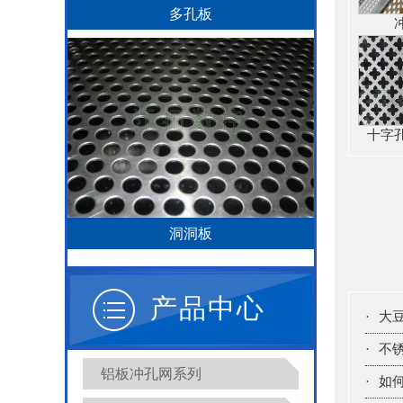
多孔板
十字
洞洞板
产品中心
·
大
·
不
铝板冲孔网系列
·
如