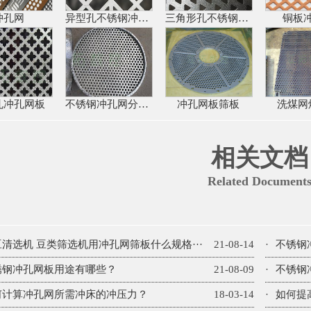
冲孔网
异型孔不锈钢冲孔网
三角形孔不锈钢冲孔网
铜板
孔冲孔网板
不锈钢冲孔网分样筛
冲孔网板筛板
洗煤网
相关文档
Related Document
豆清选机 豆类筛选机用冲孔网筛板什么规格···
21-08-14
·
不锈钢
锈钢冲孔网板用途有哪些？
21-08-09
·
不锈钢
何计算冲孔网所需冲床的冲压力？
18-03-14
·
如何提