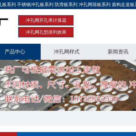
板系列 不锈钢冲孔板系列 防滑板系列 冲孔网筛板系列 盾构走道板
冲孔网开孔率计算器
冲孔网孔型排列效果
产品中心
冲孔网样式
新闻资讯