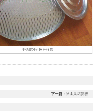
不锈钢冲孔网分样筛
下一篇：
除尘风箱筛板