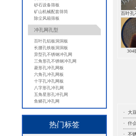
砂石设备筛板
矿山机械配套筛筒
除尘风箱筛板
冲孔网孔型
百叶孔铝板洞洞板
长腰孔铁板洞洞板
30
异型孔不锈钢冲孔网
三角形孔不锈钢冲孔网
菱形孔冲孔网板
六角孔冲孔网板
十字孔冲孔网板
八字形孔冲孔网
五角星形孔冲孔网
鱼鳞孔冲孔网
·
大
热门标签
·
什
·
不