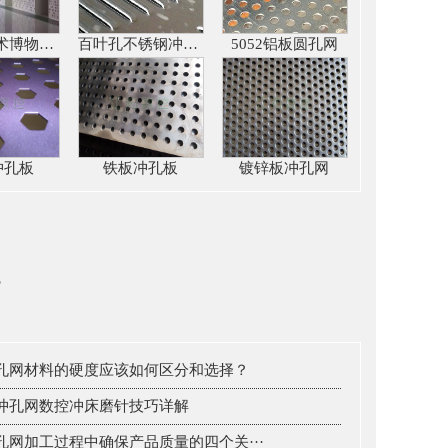
西班牙美术博物馆铝板冲孔网
百叶孔不锈钢冲孔板
5052铝板圆孔网
冲孔板
铁板冲孔板
镀锌板冲孔网
s
孔网材料的硬度应该如何区分和选择？
冲孔网数控冲床磨针技巧详解
孔网加工过程中确保产品质量的四个关···