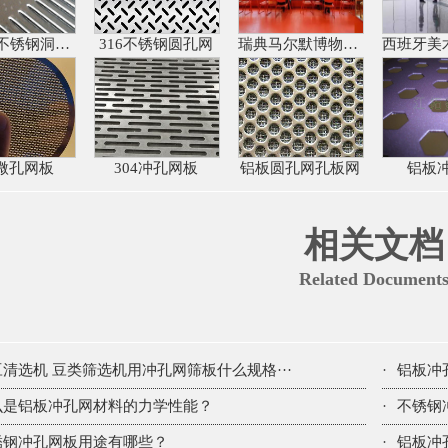
百叶孔不锈钢洞洞板
316不锈钢圆孔网
瑞典马尔默博物馆铝板冲孔网
4微孔网板
304冲孔网板
铝板圆孔网孔板网
铝板
相关文档
Related Document
豆清选机 豆类筛选机用冲孔网筛板什么规格···
·
铝板冲
么是铝板冲孔网材料的力学性能？
·
不锈钢
锈钢冲孔网板用途有哪些？
·
铝板冲