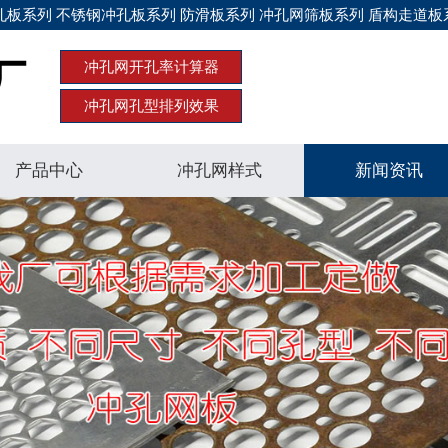
板系列 不锈钢冲孔板系列 防滑板系列 冲孔网筛板系列 盾构走道板
冲孔网开孔率计算器
冲孔网孔型排列效果
产品中心
冲孔网样式
新闻资讯