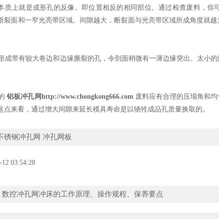
本质上就是成形孔的反像。即位置相反的相同部位。通过检查废料，你
断裂面和一窄光亮带区域。间隙越大，断裂面与光亮带区域所成角度就越
成带有较大卷边和边缘撕裂的孔，令剖面稍微有一薄边缘突出。太小的
。
的
铝板冲孔网http://www.chongkong666.com
废料应有合理的压塌角和均
这点来看，通过增大间隙来延长模具寿命是以牺牲成品孔质量换取的。
不锈钢冲孔网
冲孔网板
-12 03:54:28
：
数控冲孔网冲床的工作原理、操作规程、保养要点