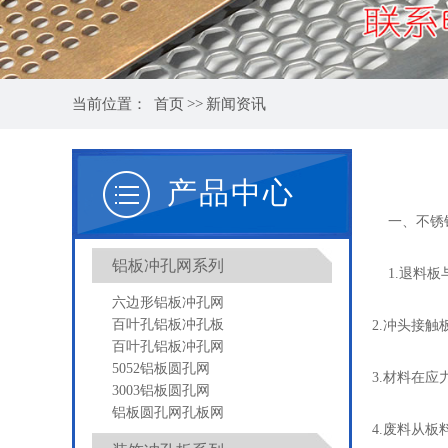
当前位置：
首页
>>
新闻资讯
产品中心
一、
不锈
铝板冲孔网系列
1.退料板
六边形铝板冲孔网
百叶孔铝板冲孔板
2.冲头接
百叶孔铝板冲孔网
5052铝板圆孔网
3.材料在
3003铝板圆孔网
铝板圆孔网孔板网
4.废料从