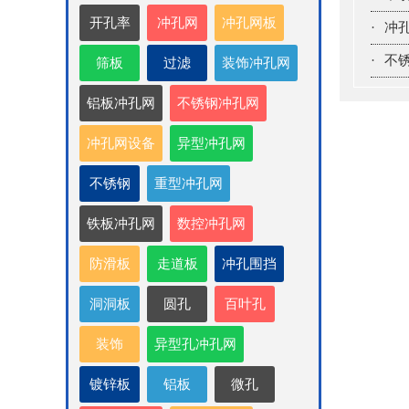
开孔率
冲孔网
冲孔网板
·
冲
·
不
筛板
过滤
装饰冲孔网
铝板冲孔网
不锈钢冲孔网
冲孔网设备
异型冲孔网
不锈钢
重型冲孔网
铁板冲孔网
数控冲孔网
防滑板
走道板
冲孔围挡
洞洞板
圆孔
百叶孔
装饰
异型孔冲孔网
镀锌板
铝板
微孔