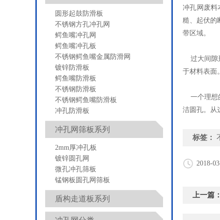
冲孔网
废料
圆形起鼓防滑板
糙、起伏的
不锈钢方孔冲孔网
带区域。
鳄鱼嘴冲孔网
鳄鱼嘴冲孔板
不锈钢鳄鱼嘴金属防滑网
过大间隙形
镀锌防滑板
于材料表面
鳄鱼嘴防滑板
不锈钢防滑板
一个理想
不锈钢鳄鱼嘴防滑板
洁圆孔。从
冲孔防滑板
冲孔网筛板系列
标签：
2mm厚冲孔板
镀锌圆孔网
2018-03
微孔冲孔筛板
锰钢板圆孔网筛板
上一篇
盾构走道板系列