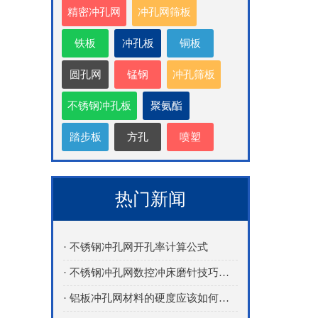
精密冲孔网
冲孔网筛板
铁板
冲孔板
铜板
圆孔网
锰钢
冲孔筛板
不锈钢冲孔板
聚氨酯
踏步板
方孔
喷塑
热门新闻
· 不锈钢冲孔网开孔率计算公式
· 不锈钢冲孔网数控冲床磨针技巧详解
· 铝板冲孔网材料的硬度应该如何区分和选择？