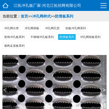
江拓冲孔板厂家-河北江拓丝网有限公司
当前位置：
首页
>>
冲孔网样式
>>
防滑板系列
冲孔网分类
冲孔网筛板
冲孔网孔型
铝板冲孔网系列
装饰冲孔板系列
不锈钢冲孔板系列
防滑板系列
冲孔网筛板系列
盾构走道板系列
<
>