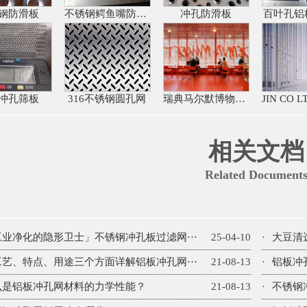
钢防滑板
不锈钢鳄鱼嘴防滑板
冲孔防滑板
百叶孔铝
冲孔筛板
316不锈钢圆孔网
瑞典马尔默博物馆铝板冲孔网
相关文档
Related Document
工业净化的隐形卫士」不锈钢冲孔板过滤网···
25-04-10
·
大豆清
工艺、特点、用途三个方面详解铝板冲孔网···
21-08-13
·
铝板冲
么是铝板冲孔网材料的力学性能？
21-08-13
·
不锈钢