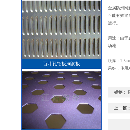
金属防滑网
不能有效避
运行。
用途：由于
场地。
板厚：1-
百叶孔铝板洞洞板
果好，使用
标签：
上一篇