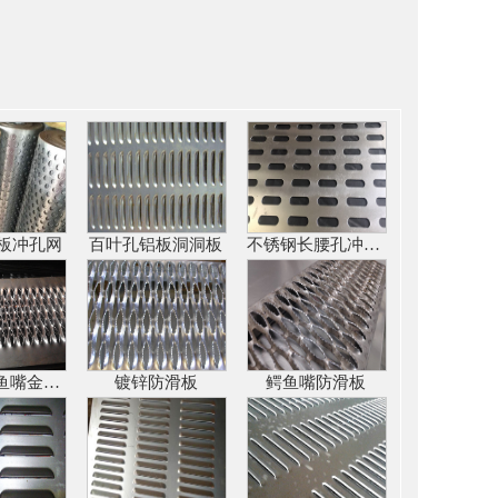
板冲孔网
百叶孔铝板洞洞板
不锈钢长腰孔冲孔网
不锈钢鳄鱼嘴金属防滑网
镀锌防滑板
鳄鱼嘴防滑板