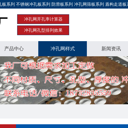
板系列 不锈钢冲孔板系列 防滑板系列 冲孔网筛板系列 盾构走道板
冲孔网开孔率计算器
冲孔网孔型排列效果
产品中心
冲孔网样式
新闻资讯