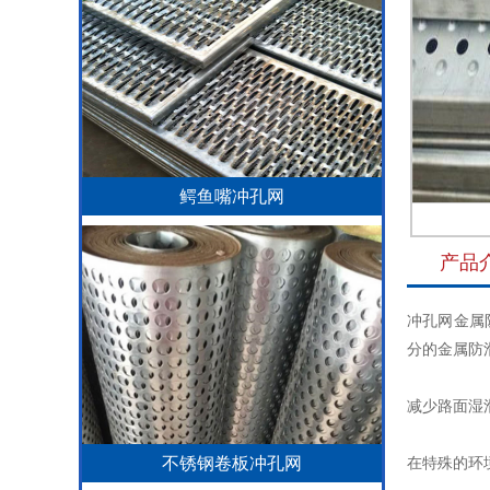
鳄鱼嘴冲孔网
产品
冲孔网金属
分的金属防
减少路面湿
不锈钢卷板冲孔网
在特殊的环