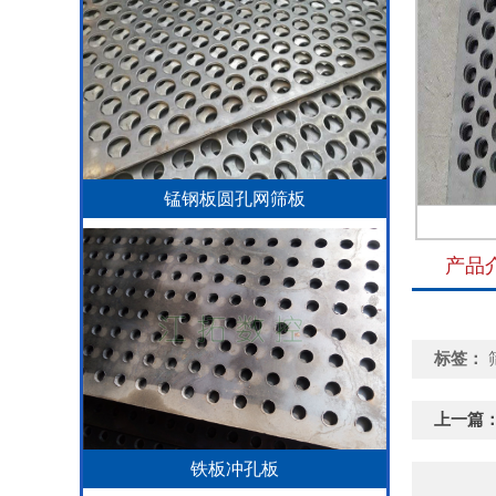
锰钢板圆孔网筛板
产品
标签：
上一篇
铁板冲孔板