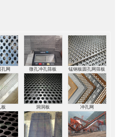
圆孔网
微孔冲孔筛板
锰钢板圆孔网筛板
孔板
洞洞板
冲孔网