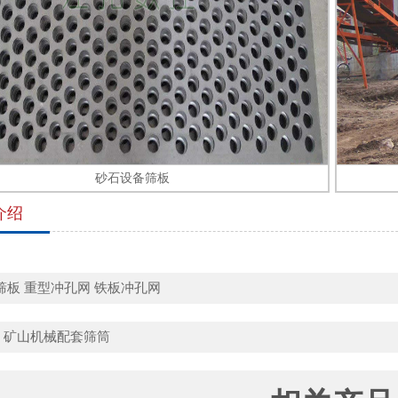
砂石设备筛板
介绍
筛板
重型冲孔网
铁板冲孔网
：
矿山机械配套筛筒