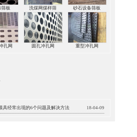
筛筛板
洗煤网煤样筛
砂石设备筛板
冲孔网
圆孔冲孔网
重型冲孔网
s
模具经常出现的6个问题及解决方法
18-04-09