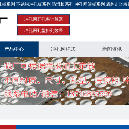
板系列 不锈钢冲孔板系列 防滑板系列 冲孔网筛板系列 盾构走道板
冲孔网开孔率计算器
冲孔网孔型排列效果
产品中心
冲孔网样式
新闻资讯