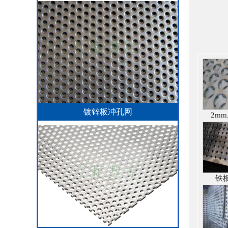
镀锌板冲孔网
2m
铁