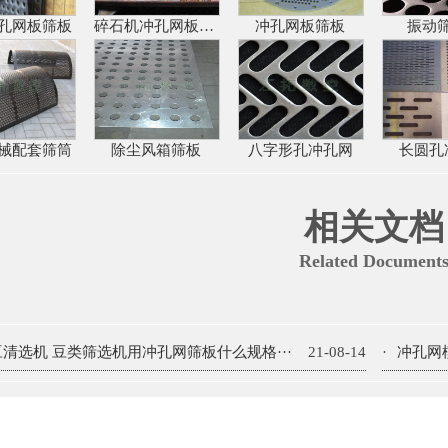
孔网板筛板
碎石机冲孔网板筛板
冲孔网板筛板
振动
械配套筛筒
除尘风箱筛板
八字形孔冲孔网
长圆孔
相关文档
Related Document
豆清选机 豆类筛选机用冲孔网筛板什么规格···
21-08-14
·
冲孔网