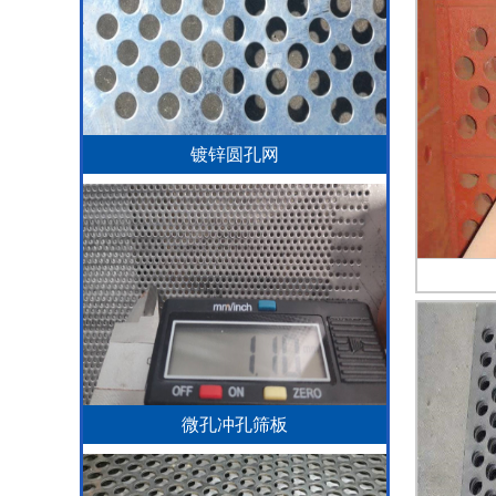
镀锌圆孔网
微孔冲孔筛板