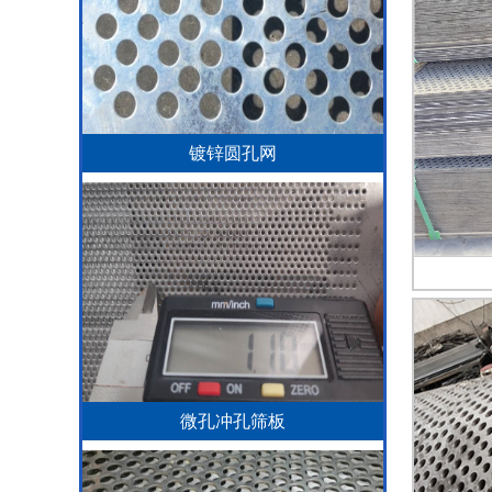
镀锌圆孔网
微孔冲孔筛板