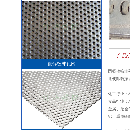
产品
镀锌板冲孔网
圆振动筛主
迫使筛箱振
化工行业：
食品行业：
金属、冶金
铝、重质碳