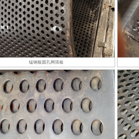
锰钢板圆孔网筛板