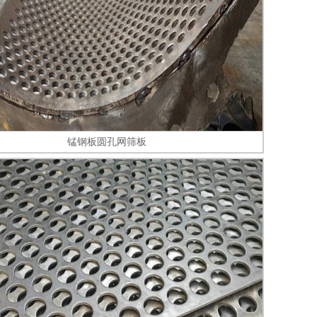
锰钢板圆孔网筛板