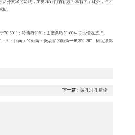
对筛分效率的影响，主要和它们的有效面积有关；此外，各种
筛板。
-80%；转筒筛60%；固定条晒50-60%.可视情况选择。
：3 ；筛面面的倾角：振动筛的倾角一般在0-20°，固定条筛
下一篇：
微孔冲孔筛板