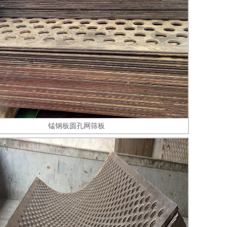
锰钢板圆孔网筛板