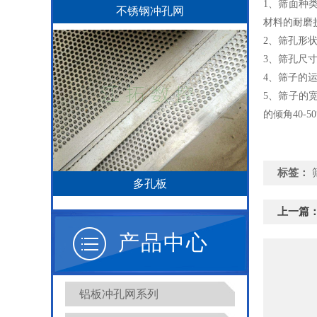
1、筛面种
不锈钢冲孔网
材料的耐磨
2、筛孔形
3、筛孔尺
4、筛子的运
5、筛子的
的倾角40-50
标签：
多孔板
上一篇
产品中心
铝板冲孔网系列