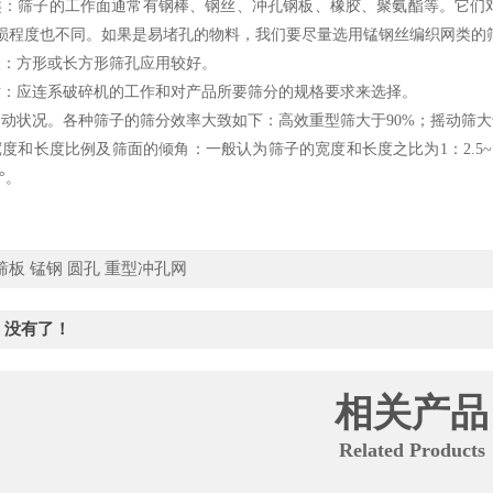
类：筛子的工作面通常有钢棒、钢丝、冲孔钢板、橡胶、聚氨酯等。它们
损程度也不同。如果是易堵孔的物料，我们要尽量选用锰钢丝编织网类的
状：方形或长方形筛孔应用较好。
寸：应连系破碎机的工作和对产品所要筛分的规格要求来选择。
动状况。各种筛子的筛分效率大致如下：高效重型筛大于90%；摇动筛大于70
宽度和长度比例及筛面的倾角：一般认为筛子的宽度和长度之比为1：2.5~1
°。
筛板
锰钢
圆孔
重型冲孔网
：没有了！
相关产品
Related Products