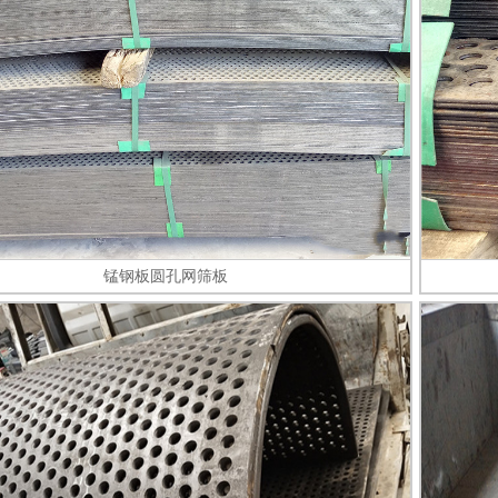
锰钢板圆孔网筛板