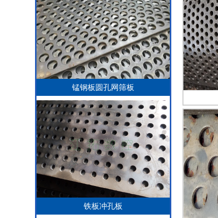
锰钢板圆孔网筛板
铁板冲孔板