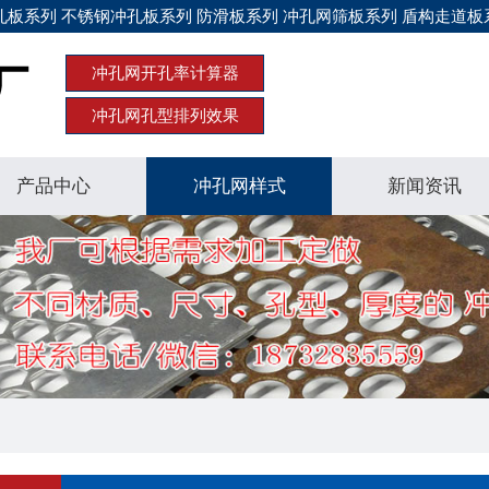
板系列 不锈钢冲孔板系列 防滑板系列 冲孔网筛板系列 盾构走道板
冲孔网开孔率计算器
冲孔网孔型排列效果
产品中心
冲孔网样式
新闻资讯